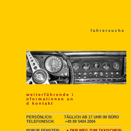
h e n f a h r e r s u c h e
w e i t e r f ü h r e n d e i
n f o r m a t i o n e n u n
d k o n t a k t
PERSÖNLICH: TÄGLICH AB 17 UHR IM BÜRO
TELEFONISCH: +49 89 5404 2004
POPUP FENSTER:
DER WEG ZUM TAXISCHEIN