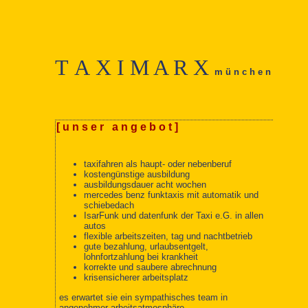
T A X I M A R X
m ü n c 
[ u n s e r
a n g e b o t ]
taxifahren als haupt- oder nebenberuf
kostengünstige ausbildung
ausbildungsdauer acht wochen
mercedes benz funktaxis mit automatik und
schiebedach
IsarFunk und datenfunk der Taxi e.G. in allen
autos
flexible arbeitszeiten, tag und nachtbetrieb
gute bezahlung, urlaubsentgelt,
lohnfortzahlung bei krankheit
korrekte und saubere abrechnung
krisensicherer arbeitsplatz
es erwartet sie ein sympathisches team in
angenehmer arbeitsatmosphäre